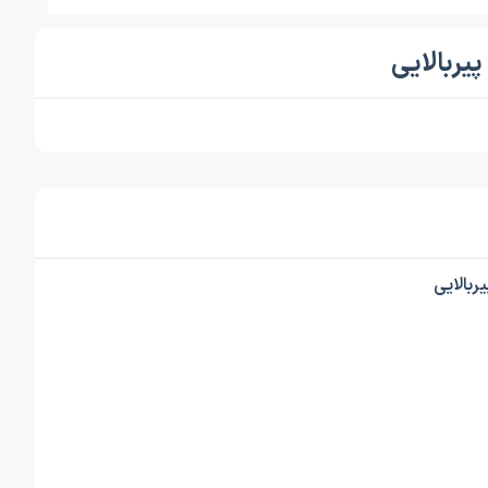
یربالایی
بالایی