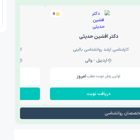
5
دکتر افشین حدیثی
دکتر عار
کارشناسی ارشد روانشناسی بالینی
کارشناسی ارش
اردبیل - والی
ساری - باغ سنگ , 1
امروز
اولین زمان نوبت مطب:
اولین زم
دریافت نوبت
در
تخصصان روانشناسی