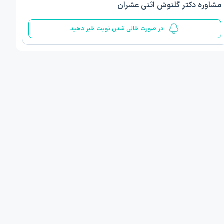
مشاوره دکتر گلنوش اثنی عشران
5
در صورت خالی شدن نوبت خبر دهید
ف ذوالفقار روشن
دکتر مهدیه صادقپور
د روانشناسی بالینی
دکتری روانشناسی سلامت
 مطب دیگر ...
قزوین - دهخدا
فردا
امروز
ان نوبت مطب:
اولین زمان نوبت مطب:
یافت نوبت
دریافت نوبت