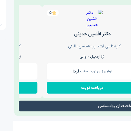
5
دکتر افشین حدیثی
دکتر عار
کارشناسی ارشد روانشناسی بالینی
کارشناسی ارش
اردبیل - والی
ساری - باغ سنگ , 1
فردا
اولین زمان نوبت مطب:
اولین زم
دریافت نوبت
در
تخصصان روانشناسی