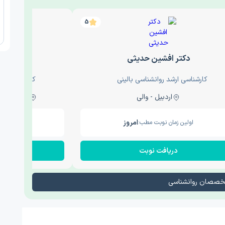
5
دکتر افشین حدیثی
دکتر عار
کارشناسی ارشد روانشناسی بالینی
کارشناسی ارش
اردبیل - والی
ساری - باغ سنگ , 1
امروز
اولین زمان نوبت مطب:
اولین زم
دریافت نوبت
در
تخصصان روانشناسی