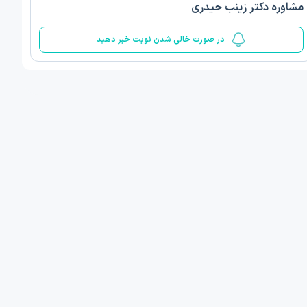
مشاوره دکتر زینب حیدری
5
در صورت خالی شدن نوبت خبر دهید
ف ذوالفقار روشن
دکتر مهدیه صادقپور
د روانشناسی بالینی
دکتری روانشناسی سلامت
 مطب دیگر ...
قزوین - دهخدا
امروز
امروز
ان نوبت مطب:
اولین زمان نوبت مطب:
یافت نوبت
دریافت نوبت