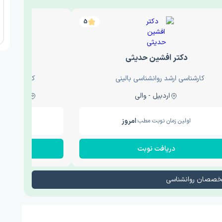
5
دکتر افشین حدیثی
دکتر عار
کارشناسی ارشد روانشناسی بالینی
کارشناسی ارش
اردبیل - والی
ساری - باغ سنگ , 1
امروز
اولین زمان نوبت مطب:
اولین زم
دریافت نوبت
در
تخصصان روانشناسی