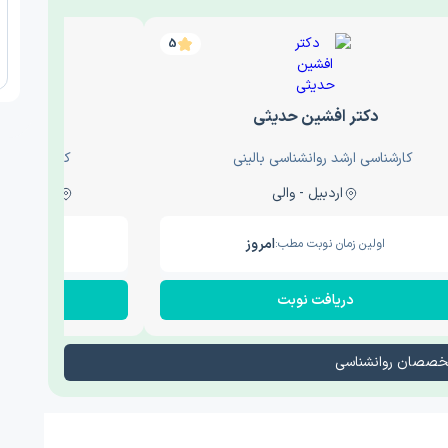
5
دکتر افشین حدیثی
دکتر عار
کارشناسی ارشد روانشناسی بالینی
کارشناسی ارش
اردبیل - والی
ساری - باغ سنگ , 1
امروز
اولین زمان نوبت مطب:
اولین زم
دریافت نوبت
در
تخصصان روانشناسی