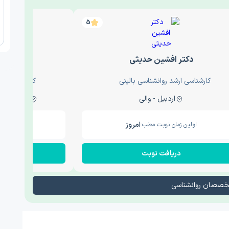
5
دکتر افشین حدیثی
دکتر عار
کارشناسی ارشد روانشناسی بالینی
کارشناسی ارش
اردبیل - والی
ساری - باغ سنگ , 1
امروز
اولین زمان نوبت مطب:
اولین زم
دریافت نوبت
در
تخصصان روانشناسی