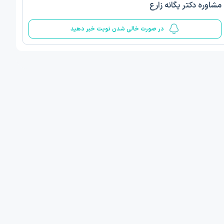
مشاوره دکتر یگانه زارع
5
در صورت خالی شدن نوبت خبر دهید
ف ذوالفقار روشن
دکتر مهدیه صادقپور
د روانشناسی بالینی
دکتری روانشناسی سلامت
 مطب دیگر ...
قزوین - دهخدا
فردا
امروز
ان نوبت مطب:
اولین زمان نوبت مطب:
یافت نوبت
دریافت نوبت