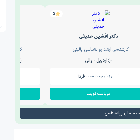
5
دکتر افشین حدیثی
دکتر عار
کارشناسی ارشد روانشناسی بالینی
کارشناسی ارش
اردبیل - والی
ساری - باغ سنگ , 1
فردا
اولین زمان نوبت مطب:
اولین زم
دریافت نوبت
در
تخصصان روانشناسی