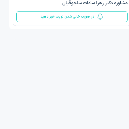
مشاوره دکتر زهرا سادات سلجوقیان
5
در صورت خالی شدن نوبت خبر دهید
ف ذوالفقار روشن
دکتر مهدیه صادقپور
د روانشناسی بالینی
دکتری روانشناسی سلامت
 مطب دیگر ...
قزوین - دهخدا
فردا
امروز
ان نوبت مطب:
اولین زمان نوبت مطب:
یافت نوبت
دریافت نوبت