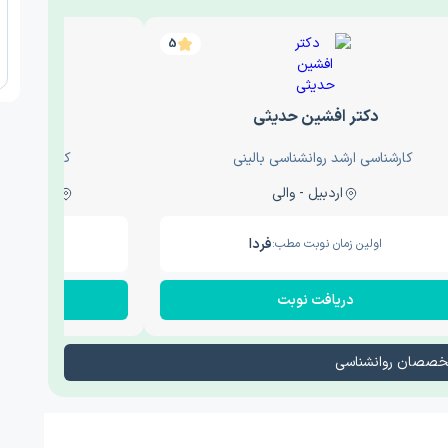
5
دکتر افشین حدیثی
دکتر عار
کارشناسی ارشد روانشناسی بالینی
کارشناسی ارش
اردبیل - والی
ساری - باغ سنگ , 1
فردا
اولین زمان نوبت مطب:
اولین زم
دریافت نوبت
در
تخصصان روانشناسی