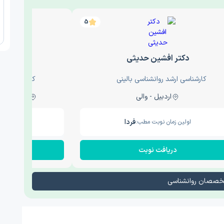
5
دکتر افشین حدیثی
دکتر عار
کارشناسی ارشد روانشناسی بالینی
کارشناسی ارش
اردبیل - والی
ساری - باغ سنگ , 1
فردا
اولین زمان نوبت مطب:
اولین زم
دریافت نوبت
در
تخصصان روانشناسی