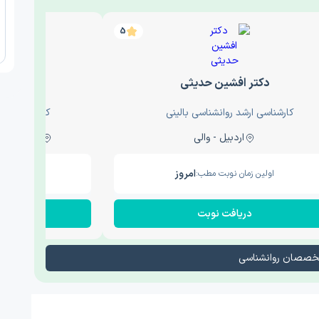
5
دکتر افشین حدیثی
دکتر عار
کارشناسی ارشد روانشناسی بالینی
کارشناسی ارش
اردبیل - والی
ساری - باغ سنگ , 1
امروز
اولین زمان نوبت مطب:
اولین زم
دریافت نوبت
در
تخصصان روانشناسی