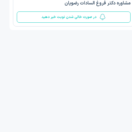
مشاوره دکتر فروغ السادات رضویان
5
در صورت خالی شدن نوبت خبر دهید
ف ذوالفقار روشن
دکتر مهدیه صادقپور
د روانشناسی بالینی
دکتری روانشناسی سلامت
 مطب دیگر ...
قزوین - دهخدا
امروز
امروز
ان نوبت مطب:
اولین زمان نوبت مطب:
یافت نوبت
دریافت نوبت