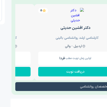
5
دکتر افشین حدیثی
دکتر عار
کارشناسی ارشد روانشناسی بالینی
کارشناسی ارش
اردبیل - والی
ساری - باغ سنگ , 1
فردا
اولین زمان نوبت مطب:
اولین زم
دریافت نوبت
در
تخصصان روانشناسی