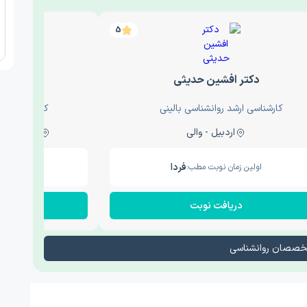
5
دکتر افشین حدیثی
دکتر عار
کارشناسی ارشد روانشناسی بالینی
کارشناسی ارش
اردبیل - والی
ساری - باغ سنگ , 1
فردا
اولین زمان نوبت مطب:
اولین زم
دریافت نوبت
در
تخصصان روانشناسی