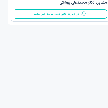
مشاوره دکتر محمدعلی بهشتی
5
در صورت خالی شدن نوبت خبر دهید
ف ذوالفقار روشن
دکتر مهدیه صادقپور
د روانشناسی بالینی
دکتری روانشناسی سلامت
 مطب دیگر ...
قزوین - دهخدا
1405/05/17 ساعت 17:40
فردا
:
اولین زمان نوبت مطب:
یافت نوبت
دریافت نوبت