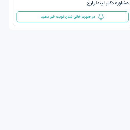
مشاوره دکتر لیندا زارع
5
در صورت خالی شدن نوبت خبر دهید
ف ذوالفقار روشن
دکتر مهدیه صادقپور
د روانشناسی بالینی
دکتری روانشناسی سلامت
 مطب دیگر ...
قزوین - دهخدا
1405/05/17 ساعت 17:40
امروز
:
اولین زمان نوبت مطب:
یافت نوبت
دریافت نوبت