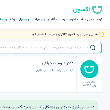
اکسون
نوبت دهی مطب
مشاوره و ویزیت آنلاین
برای مراجعان
برای پزشکان
ا
لطفاً برای تجربه بهتر در اکسون،
VPN یا پروکسی
خود را خاموش کنید.
صفحه اصلی
/
دکتر روانشناسی
/
دکتر کیومرث چراغی
دکتر کیومرث چراغی
کارشناسی ارشد روانشناسی بالینی
نظام پزشکی
رش-52755