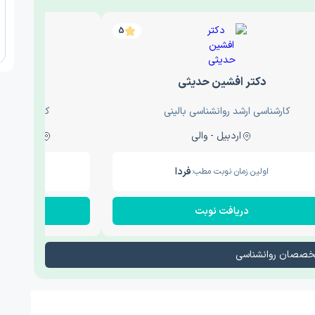
5
دکتر افشین حدیثی
دکتر عار
کارشناسی ارشد روانشناسی بالینی
کارشناسی ارش
اردبیل - والی
ساری - باغ سنگ , 1
فردا
اولین زمان نوبت مطب:
اولین زم
دریافت نوبت
در
تخصصان روانشناسی