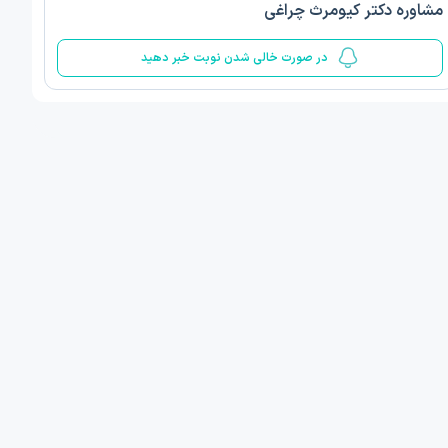
مشاوره دکتر کیومرث چراغی
5
در صورت خالی شدن نوبت خبر دهید
ف ذوالفقار روشن
دکتر مهدیه صادقپور
د روانشناسی بالینی
دکتری روانشناسی سلامت
 مطب دیگر ...
قزوین - دهخدا
فردا
امروز
ان نوبت مطب:
اولین زمان نوبت مطب:
یافت نوبت
دریافت نوبت