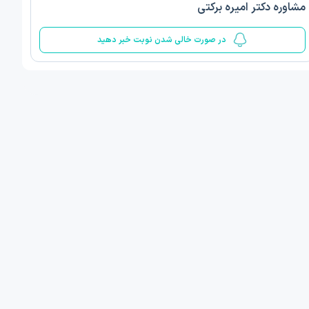
مشاوره دکتر امیره برکتی
5
در صورت خالی شدن نوبت خبر دهید
ف ذوالفقار روشن
دکتر مهدیه صادقپور
د روانشناسی بالینی
دکتری روانشناسی سلامت
 مطب دیگر ...
قزوین - دهخدا
1405/05/17 ساعت 17:40
امروز
:
اولین زمان نوبت مطب:
یافت نوبت
دریافت نوبت