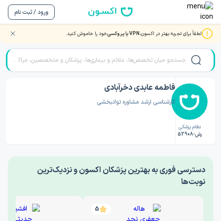
ورود / ثبت نام
لطفاً برای تجربه بهتر در اکسون،
VPN یا پروکسی
خود را خاموش کنید.
صفحه اصلی
/
دکتر روانشناسی
/
فاطمه عابدی دخرآبادی
فاطمه عابدی دخرآبادی
کارشناسی ارشد مشاوره توانبخشی
نظام پزشکی
رش-52908
‎دسترسی فوری به بهترین پزشکان اکسون و نزدیک‌ترین
نوبت‌ها
5