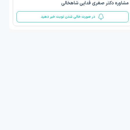
مشاوره دکتر صغری فدایی شاهخالی
5
در صورت خالی شدن نوبت خبر دهید
ف ذوالفقار روشن
دکتر مهدیه صادقپور
د روانشناسی بالینی
دکتری روانشناسی سلامت
 مطب دیگر ...
قزوین - دهخدا
1405/05/17 ساعت 17:40
امروز
:
اولین زمان نوبت مطب:
یافت نوبت
دریافت نوبت