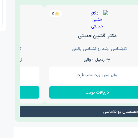
5
دکتر افشین حدیثی
دکتر عار
کارشناسی ارشد روانشناسی بالینی
کارشناسی ارش
اردبیل - والی
ساری - باغ سنگ , 1
فردا
اولین زمان نوبت مطب:
اولین زم
دریافت نوبت
در
تخصصان روانشناسی