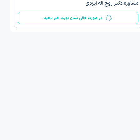
مشاوره دکتر روح اله ایزدی
5
در صورت خالی شدن نوبت خبر دهید
ف ذوالفقار روشن
دکتر مهدیه صادقپور
د روانشناسی بالینی
دکتری روانشناسی سلامت
 مطب دیگر ...
قزوین - دهخدا
فردا
امروز
ان نوبت مطب:
اولین زمان نوبت مطب:
یافت نوبت
دریافت نوبت