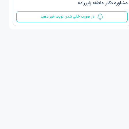
مشاوره دکتر عاطفه زایرزاده
5
در صورت خالی شدن نوبت خبر دهید
ف ذوالفقار روشن
دکتر مهدیه صادقپور
د روانشناسی بالینی
دکتری روانشناسی سلامت
 مطب دیگر ...
قزوین - دهخدا
فردا
امروز
ان نوبت مطب:
اولین زمان نوبت مطب:
یافت نوبت
دریافت نوبت