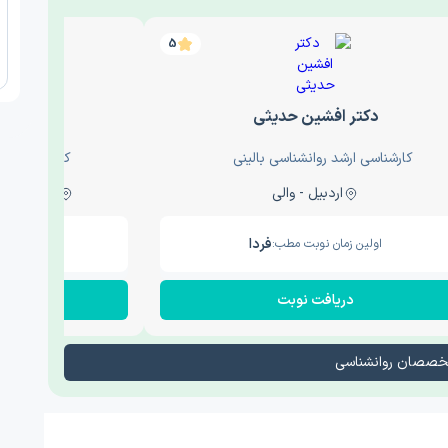
5
دکتر افشین حدیثی
دکتر عار
کارشناسی ارشد روانشناسی بالینی
کارشناسی ارش
اردبیل - والی
ساری - باغ سنگ , 1
فردا
اولین زمان نوبت مطب:
اولین زم
دریافت نوبت
در
تخصصان روانشناسی