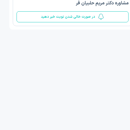
مشاوره دکتر مریم حلبیان فر
5
در صورت خالی شدن نوبت خبر دهید
ف ذوالفقار روشن
دکتر مهدیه صادقپور
د روانشناسی بالینی
دکتری روانشناسی سلامت
 مطب دیگر ...
قزوین - دهخدا
فردا
امروز
ان نوبت مطب:
اولین زمان نوبت مطب:
یافت نوبت
دریافت نوبت