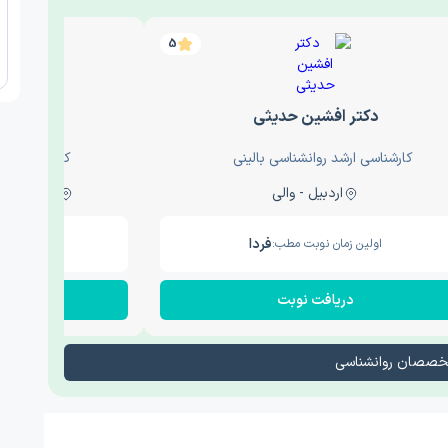
5
دکتر افشین حدیثی
دکتر عار
کارشناسی ارشد روانشناسی بالینی
کارشناسی ارش
اردبیل - والی
ساری - باغ سنگ , 1
فردا
اولین زمان نوبت مطب:
اولین زم
دریافت نوبت
در
تخصصان روانشناسی