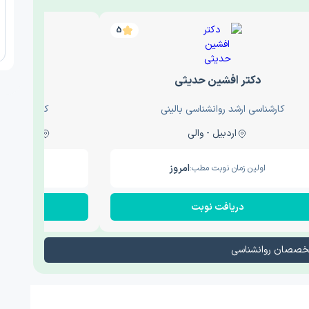
5
دکتر افشین حدیثی
دکتر عار
کارشناسی ارشد روانشناسی بالینی
کارشناسی ارش
اردبیل - والی
ساری - باغ سنگ , 1
امروز
اولین زمان نوبت مطب:
اولین زم
دریافت نوبت
در
تخصصان روانشناسی