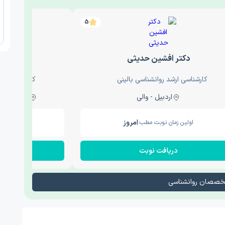
5
دکتر افشین حدیثی
دکتر عار
کارشناسی ارشد روانشناسی بالینی
کارشناسی ارش
اردبیل - والی
ساری - باغ سنگ , 1
امروز
اولین زمان نوبت مطب:
اولین زم
دریافت نوبت
در
تخصصان روانشناسی