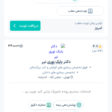
نوبت‌دهی مطب
اولین زمان نوبت مطب:
دریافت نوبت
امروز
+44000
4.7
(724 نظر)
دکتر بابک نوری نیر
(724 نظر)
فوق تخصص بیماری های گوارش و کبد بزرگسالان
تخصص بیماری های داخلی
تهران - عباس آباد - اندیشه
خدمات:
سندرم روده تحریک پذیر, کبد چرب, یبوست, آندوسکوپی, زخم اثنی عشر, کولیت روده, مری, جراحی لاپاراسکوپی کیسه صفرا, زخم معده, معده, کرون, کولونوسکوپی
پوشش‌دهی بیمه
معاینه دقیق