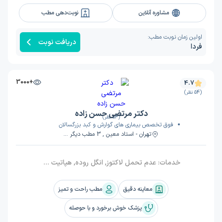
مشاوره آنلاین
نوبت‌دهی مطب
اولین زمان نوبت مطب:
دریافت نوبت
فردا
+3000
4.7
(54 نظر)
دکتر مرتضی حسن زاده
(54 نظر)
فوق تخصص بیماری های گوارش و کبد بزرگسالان
تهران - استاد معین , 3 مطب دیگر ...
خدمات:
عدم تحمل لاکتوز, انگل روده, هپاتیت ب, پولیپکتومی (جراحی برداشتن پولیپ), پانکراس و لوزالمعده, رفلاکس معده, کرون, سیروز کبدی, گوارش و روده, اندوسونوگرافی, روده, اسپاسم مری, سرطان کبد, بوتاکس معده, اسهال, کبد چرب, زخم معده, عدم تحمل گلوتن (حساسیت به گلوتن), کولونوسکوپی, میکروب معده, آبسه کبد, التهاب روده, معده, حساسیت غذایی, هپاتیت, زخم اثنی عشر, سلیاک, خون, سرطان کولون, کیسه صفرا, کولیت روده, معده درد, آنتروسکوپی
معاینه دقیق
مطب راحت و تمیز
پزشک خوش برخورد و با حوصله