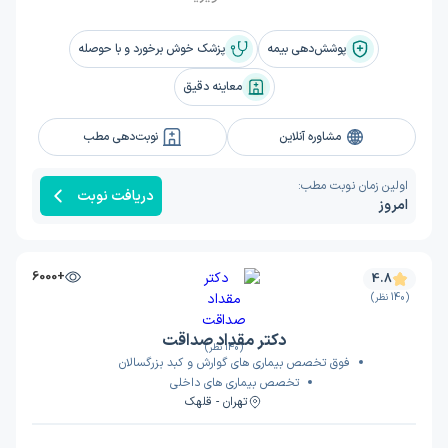
پوشش‌دهی بیمه
پزشک خوش برخورد و با حوصله
معاینه دقیق
مشاوره آنلاین
نوبت‌دهی مطب
اولین زمان نوبت مطب:
دریافت نوبت
امروز
+6000
4.8
(140 نظر)
دکتر مقداد صداقت
(140 نظر)
فوق تخصص بیماری های گوارش و کبد بزرگسالان
تخصص بیماری های داخلی
تهران - قلهک