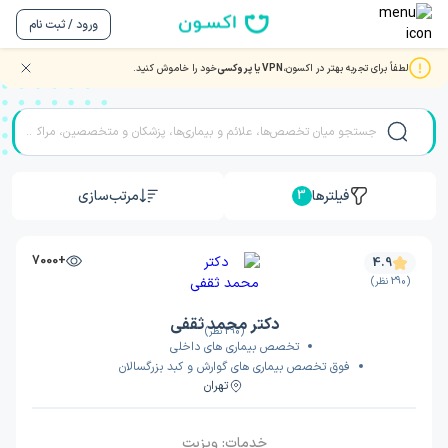
ورود / ثبت نام
لطفاً برای تجربه بهتر در اکسون،
VPN یا پروکسی
خود را خاموش کنید.
نوبت دهی بهترین دکتر و متخصصان گوارش و کبد در تهران
فیلترها
مرتب‌سازی
3
+7000
4.9
(290 نظر)
دکتر محمد ثقفی
(290 نظر)
تخصص بیماری های داخلی
فوق تخصص بیماری های گوارش و کبد بزرگسالان
تهران
خدمات:
ویزیت