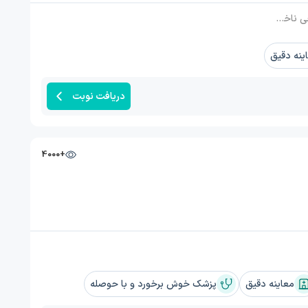
زما, پلاسما تراپی, لیفت پیشانی, عفونت پوست سر, لیزر جوانسازی پوست, لیزر Co2 فرکشنال, مزوتراپی پوست
ینه دقیق
دریافت نوبت
+4000
معاینه دقیق
پزشک خوش برخورد و با حوصله