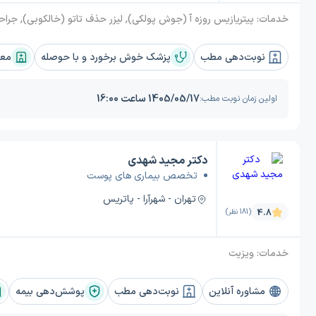
خدمات:
پیتریازیس روزه آ (جوش پولکی), لیزر حذف تاتو (خالکوبی), جراحی ناخن, کک و مک, کاشت مو, منگوله پوستی, بیماری قارچ پوستی, بزرگ کردن گونه, سفیدی مو, میکرودرم ابریژن, کاشت ابرو, شوره سر, درمان آکنه و جای جوش, لیزر, تزریق فیلر بینی, تزریق بوتاکس, طاسی منطقه ای, مزوبوتاکس, تزریق کلاژن, کلوئید, خارش پوست, درماپلنینگ, سفید کردن پوست, جوش صورت, لیزر درمانی, درمان ریزش مو, درمان لیکن پلان, درمان سالک, لک پوستی, لیزر دایود, پسوریازیس, درمان پیسی و ویتیلیگو, برداشتن زگیل, روزاسه, آفتاب سوختگی, تزریق چربی, چین و چروک صورت, بیماری های پوستی و درماتولوژی, ترک پوستی, کوتریزاسیون الکتریکی (سوزاندن زخم), سرطان پوست, کربوکسی تراپی, بلفاروپلاستی, بوکال فت صورت, تزریق فیلر, لایه برداری پوست, درمان سیاهی زیر چشم, لیزر کرم حلقوی, هایپر پیگمانتاسیون (تیرگی پوست), میکرونیدلینگ, بثورات پوستی (راش پوستی), آبرسانی پوست, فیلاریازیس (پافیلی), لیپوساکشن غبغب, درمان با سلولهای بنیادی, جراح پلاستیک جای زخم ، اسکار و بخیه, کرایوتراپی, سابسیژن, لیزر ماه گرفتگی, لیفت شقیقه, گال (جرب), آلوپسی, جوانسازی پوست, پرمویی (هیرسوتیسم), پی آر پی مو, اگ
نوبت‌دهی مطب
پزشک خوش برخورد و با حوصله
معا
1405/05/17 ساعت 16:00
اولین زمان نوبت مطب:
دکتر مجید شهدی
تخصص بیماری های پوست
تهران - شهرآرا - پاتریس
4.8
(181 نظر)
خدمات:
ویزیت
مشاوره آنلاین
نوبت‌دهی مطب
پوشش‌دهی بیمه