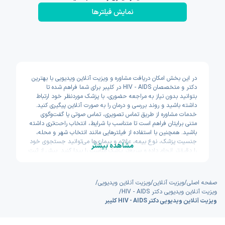
نمایش فیلتر‌ها
در این بخش امکان دریافت مشاوره و ویزیت آنلاین ویدیویی با بهترین
دکتر و متخصصان HIV - AIDS در کلیبر برای شما فراهم شده تا
بتوانید بدون نیاز به مراجعه حضوری، با پزشک موردنظر خود ارتباط
داشته باشید و روند بررسی و درمان را به صورت آنلاین پیگیری کنید.
خدمات مشاوره از طریق تماس تصویری، تماس صوتی یا گفت‌وگوی
متنی برایتان فراهم است تا متناسب با شرایط، انتخاب راحت‌تری داشته
باشید. همچنین با استفاده از فیلترهایی مانند انتخاب شهر و محله،
جنسیت پزشک، نوع بیمه، علائم و بیماری‌ها می‌توانید جستجوی خود
مشاهده بیشتر
را دقیق‌تر انجام داده و سریع‌تر پزشک مناسب را پیدا کنید. پیش از ثبت
نوبت نیز امکان مشاهده سوابق تحصیلی، تجربه و تخصص پزشکان
وجود دارد تا با اطمینان بیشتری تصمیم بگیرید. اکسون تلاش کرده
مسیر دسترسی به خدمات پزشکی آنلاین را سریع و ساده طراحی کند.
صفحه اصلی
/
ویزیت آنلاین
/
ویزیت آنلاین ویدیویی
/
ویزیت آنلاین ویدیویی دکتر HIV - AIDS
/
ویزیت آنلاین ویدیویی دکتر HIV - AIDS کلیبر