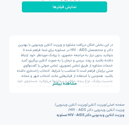
نمایش فیلتر‌ها
در این بخش امکان دریافت مشاوره و ویزیت آنلاین ویدیویی با بهترین
دکتر و متخصصان HIV - AIDS در عسلویه برای شما فراهم شده تا
بتوانید بدون نیاز به مراجعه حضوری، با پزشک موردنظر خود ارتباط
داشته باشید و روند بررسی و درمان را به صورت آنلاین پیگیری کنید.
خدمات مشاوره از طریق تماس تصویری، تماس صوتی یا گفت‌وگوی
متنی برایتان فراهم است تا متناسب با شرایط، انتخاب راحت‌تری داشته
باشید. همچنین با استفاده از فیلترهایی مانند انتخاب شهر و محله،
جنسیت پزشک، نوع بیمه، علائم و بیماری‌ها می‌توانید جستجوی خود
مشاهده بیشتر
را دقیق‌تر انجام داده و سریع‌تر پزشک مناسب را پیدا کنید. پیش از ثبت
نوبت نیز امکان مشاهده سوابق تحصیلی، تجربه و تخصص پزشکان
وجود دارد تا با اطمینان بیشتری تصمیم بگیرید. اکسون تلاش کرده
مسیر دسترسی به خدمات پزشکی آنلاین را سریع و ساده طراحی کند.
صفحه اصلی
/
ویزیت آنلاین
/
ویزیت آنلاین ویدیویی
/
ویزیت آنلاین ویدیویی دکتر HIV - AIDS
/
ویزیت آنلاین ویدیویی دکتر HIV - AIDS عسلویه