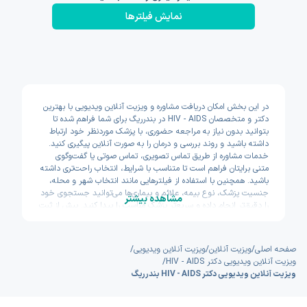
نمایش فیلتر‌ها
در این بخش امکان دریافت مشاوره و ویزیت آنلاین ویدیویی با بهترین
دکتر و متخصصان HIV - AIDS در بندرریگ برای شما فراهم شده تا
بتوانید بدون نیاز به مراجعه حضوری، با پزشک موردنظر خود ارتباط
داشته باشید و روند بررسی و درمان را به صورت آنلاین پیگیری کنید.
خدمات مشاوره از طریق تماس تصویری، تماس صوتی یا گفت‌وگوی
متنی برایتان فراهم است تا متناسب با شرایط، انتخاب راحت‌تری داشته
باشید. همچنین با استفاده از فیلترهایی مانند انتخاب شهر و محله،
جنسیت پزشک، نوع بیمه، علائم و بیماری‌ها می‌توانید جستجوی خود
مشاهده بیشتر
را دقیق‌تر انجام داده و سریع‌تر پزشک مناسب را پیدا کنید. پیش از ثبت
نوبت نیز امکان مشاهده سوابق تحصیلی، تجربه و تخصص پزشکان
وجود دارد تا با اطمینان بیشتری تصمیم بگیرید. اکسون تلاش کرده
مسیر دسترسی به خدمات پزشکی آنلاین را سریع و ساده طراحی کند.
صفحه اصلی
/
ویزیت آنلاین
/
ویزیت آنلاین ویدیویی
/
ویزیت آنلاین ویدیویی دکتر HIV - AIDS
/
ویزیت آنلاین ویدیویی دکتر HIV - AIDS بندرریگ