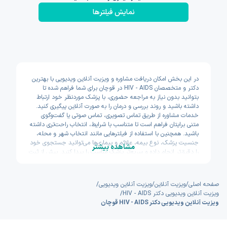
نمایش فیلتر‌ها
در این بخش امکان دریافت مشاوره و ویزیت آنلاین ویدیویی با بهترین
دکتر و متخصصان HIV - AIDS در قوچان برای شما فراهم شده تا
بتوانید بدون نیاز به مراجعه حضوری، با پزشک موردنظر خود ارتباط
داشته باشید و روند بررسی و درمان را به صورت آنلاین پیگیری کنید.
خدمات مشاوره از طریق تماس تصویری، تماس صوتی یا گفت‌وگوی
متنی برایتان فراهم است تا متناسب با شرایط، انتخاب راحت‌تری داشته
باشید. همچنین با استفاده از فیلترهایی مانند انتخاب شهر و محله،
جنسیت پزشک، نوع بیمه، علائم و بیماری‌ها می‌توانید جستجوی خود
مشاهده بیشتر
را دقیق‌تر انجام داده و سریع‌تر پزشک مناسب را پیدا کنید. پیش از ثبت
نوبت نیز امکان مشاهده سوابق تحصیلی، تجربه و تخصص پزشکان
وجود دارد تا با اطمینان بیشتری تصمیم بگیرید. اکسون تلاش کرده
مسیر دسترسی به خدمات پزشکی آنلاین را سریع و ساده طراحی کند.
صفحه اصلی
/
ویزیت آنلاین
/
ویزیت آنلاین ویدیویی
/
ویزیت آنلاین ویدیویی دکتر HIV - AIDS
/
ویزیت آنلاین ویدیویی دکتر HIV - AIDS قوچان