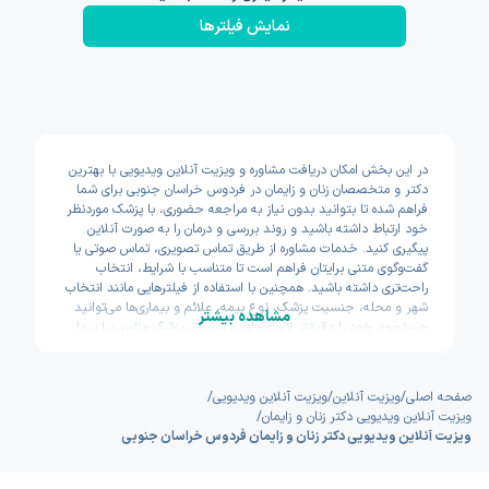
نمایش فیلتر‌ها
در این بخش امکان دریافت مشاوره و ویزیت آنلاین ویدیویی با بهترین
دکتر و متخصصان زنان و زایمان در فردوس خراسان جنوبی برای شما
فراهم شده تا بتوانید بدون نیاز به مراجعه حضوری، با پزشک موردنظر
خود ارتباط داشته باشید و روند بررسی و درمان را به صورت آنلاین
پیگیری کنید. خدمات مشاوره از طریق تماس تصویری، تماس صوتی یا
گفت‌وگوی متنی برایتان فراهم است تا متناسب با شرایط، انتخاب
راحت‌تری داشته باشید. همچنین با استفاده از فیلترهایی مانند انتخاب
شهر و محله، جنسیت پزشک، نوع بیمه، علائم و بیماری‌ها می‌توانید
مشاهده بیشتر
جستجوی خود را دقیق‌تر انجام داده و سریع‌تر پزشک مناسب را پیدا
کنید. پیش از ثبت نوبت نیز امکان مشاهده سوابق تحصیلی، تجربه و
تخصص پزشکان وجود دارد تا با اطمینان بیشتری تصمیم بگیرید.
اکسون تلاش کرده مسیر دسترسی به خدمات پزشکی آنلاین را سریع و
صفحه اصلی
/
ویزیت آنلاین
/
ویزیت آنلاین ویدیویی
/
ساده طراحی کند.
ویزیت آنلاین ویدیویی دکتر زنان و زایمان
/
ویزیت آنلاین ویدیویی دکتر زنان و زایمان فردوس خراسان جنوبی