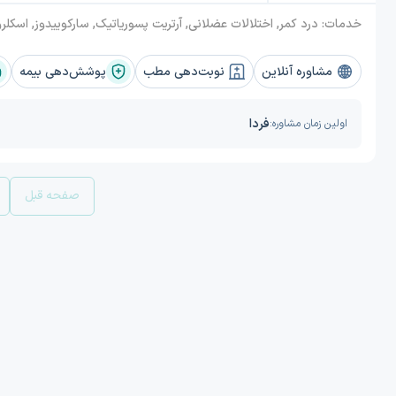
خدمات:
درد کمر, اختلالات عضلانی, آرتریت پسوریاتیک, سارکوییدوز, اسکلرودرمی, نقرس, نرمی استخوان (استیومالاسی), کف پای صاف, لوپوس, درماتومیوزیت, آفت دهان, بیماری بهجت, کاوازاکی, رومات
مشاوره آنلاین
نوبت‌دهی مطب
پوشش‌دهی بیمه
فردا
اولین زمان مشاوره:
صفحه قبل