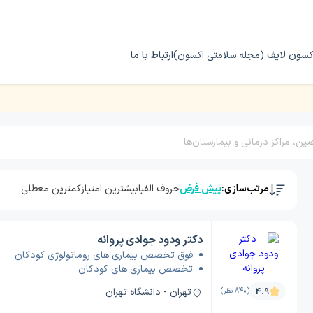
کسون لایف
(مجله سلامتی اکسون)
ارتباط با ما
اتولوژی کودکان
مرتب‌سازی:
پیش فرض
حروف الفبا
بیشترین امتیاز
کمترین معطلی
دکتر ودود جوادی پروانه
فوق تخصص بیماری های روماتولوژی کودکان
تخصص بیماری های کودکان
تهران - دانشگاه تهران
4.9
(840 نظر)