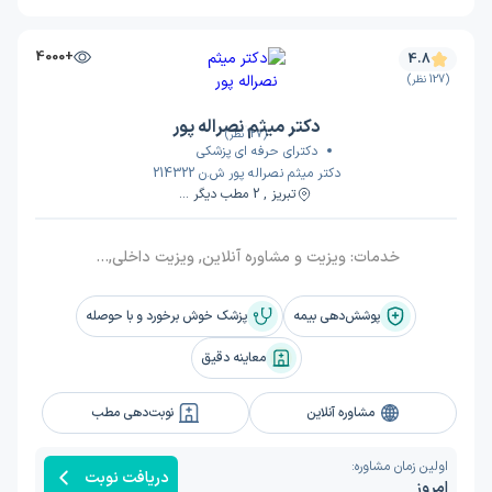
+4000
4.8
(127 نظر)
دکتر میثم نصراله پور
(127 نظر)
دکترای حرفه ای پزشکی
دکتر میثم نصراله پور ش.ن 214322
تبریز , 2 مطب دیگر ...
خدمات:
ویزیت و مشاوره آنلاین, ویزیت داخلی, ویزیت کودکان, ویزیت عفونی, تجدید نسخه دارویی, کنترل قند و فشارخون, بخیه و پانسمان, درمان زخم, جراحی سرپایی, مشاوره اعصاب و روان, مشاوره ترک اعتیاد, ویزیت در منزل
پوشش‌دهی بیمه
پزشک خوش برخورد و با حوصله
معاینه دقیق
مشاوره آنلاین
نوبت‌دهی مطب
اولین زمان مشاوره:
دریافت نوبت
امروز