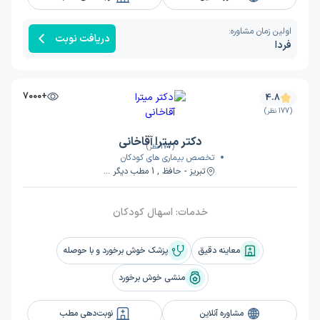
اولین زمان مشاوره:
دریافت نوبت
فردا
+7000
4.8
(177 نظر)
دکتر میترا آقاخانی
(177 نظر)
تخصص بیماری های کودکان
تبریز - حافظ , 1 مطب دیگر ...
خدمات:
اسهال کودکان
معاینه دقیق
پزشک خوش برخورد و با حوصله
منشی خوش برخورد
مشاوره آنلاین
نوبت‌دهی مطب