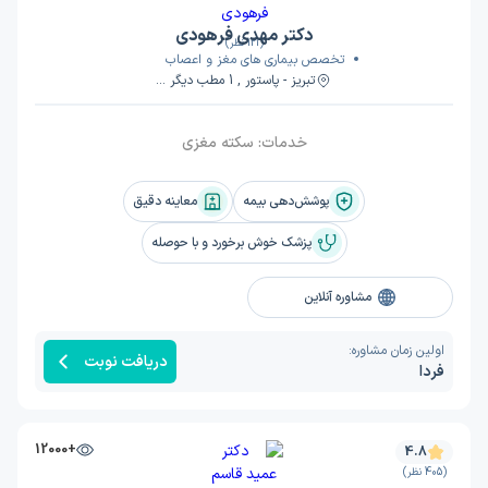
دکتر مهدی فرهودی
(121 نظر)
تخصص بیماری های مغز و اعصاب
تبریز - پاستور , 1 مطب دیگر ...
خدمات:
سکته مغزی
پوشش‌دهی بیمه
معاینه دقیق
پزشک خوش برخورد و با حوصله
مشاوره آنلاین
اولین زمان مشاوره:
دریافت نوبت
فردا
+12000
4.8
(405 نظر)