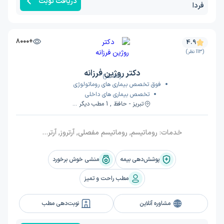
دریافت نوبت
فردا
+8000
4.9
(113 نظر)
دکتر روژین فرزانه
(113 نظر)
فوق تخصص بیماری های روماتولوژی
تخصص بیماری های داخلی
تبریز - حافظ , 1 مطب دیگر ...
خدمات:
روماتیسم, روماتیسم مفصلی, آرتروز, آرتروز پا, سندرم متابولیک, فیبرومیالژیا, آرتروز زانو, آرتروز دست, آرتروز آرنج
پوشش‌دهی بیمه
منشی خوش برخورد
مطب راحت و تمیز
مشاوره آنلاین
نوبت‌دهی مطب