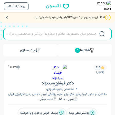
ورود / ثبت نام
لطفاً برای تجربه بهتر در اکسون،
VPN یا پروکسی
خود را خاموش کنید.
مشاوره و ویزیت آنلاین با بهترین دکتر و متخصصان در تبریز
فیلترها
مرتب‌سازی
2
+1000
4.9
(11 نظر)
دکتر فرشاد سیدنژاد
(11 نظر)
تخصص رادیوانکولوژی
دانشیار و مدیر گروه رادیو انکولوژی علوم پزشکی تبریز انجمن رادیوانکولوژی ایران
تبریز - حافظ , 2 مطب دیگر ...
پوشش‌دهی بیمه
پزشک خوش برخورد و با حوصله