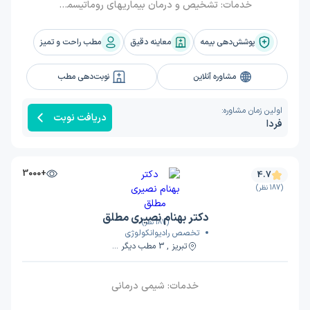
خدمات:
تشخیص و درمان بیماریهای روماتیسمی، آرتروز و پوکی استخوان, تشخیص و درمان روماتوئید آرتریت، لوپوس، شوگرن، اسکلرودرمی، آنکیلوزان اسپوندیلیت، واسکولیت، بهجت، نقرس, درمان درد گردن و کمردرد, انواع تزریقات مفصل و بافت نرم
پوشش‌دهی بیمه
معاینه دقیق
مطب راحت و تمیز
مشاوره آنلاین
نوبت‌دهی مطب
اولین زمان مشاوره:
دریافت نوبت
فردا
+3000
4.7
(187 نظر)
دکتر بهنام نصیری مطلق
(187 نظر)
تخصص رادیوانکولوژی
تبریز , 3 مطب دیگر ...
خدمات:
شیمی درمانی