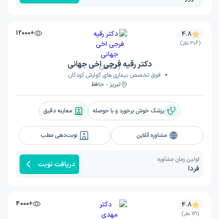
+12000
4.8
(306 نظر)
دکتر رقیه فرجی اخی جهانی
(306 نظر)
فوق تخصص بیماری های گوارش کودکان
تبریز - حافظ
پزشک خوش برخورد و با حوصله
معاینه دقیق
مشاوره آنلاین
نوبت‌دهی مطب
اولین زمان مشاوره:
دریافت نوبت
فردا
+4000
4.8
(121 نظر)